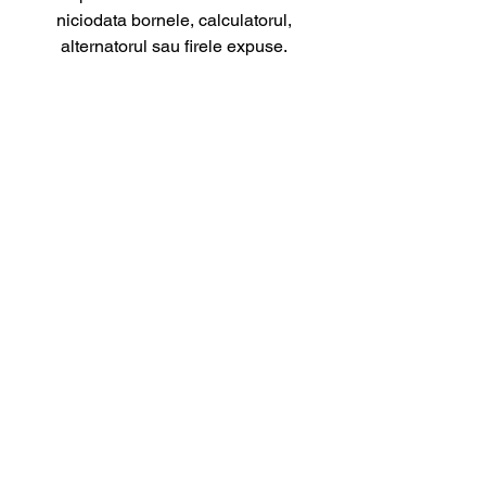
niciodata bornele, calculatorul,
alternatorul sau firele expuse.
6. Pot face curatarea motorului
acasa?
Tehnic, da, dar risti sa strici ceva daca
nu ai experienta. Curatarea motorului
necesita cunostinte tehnice,
echipamente speciale si multa atentie