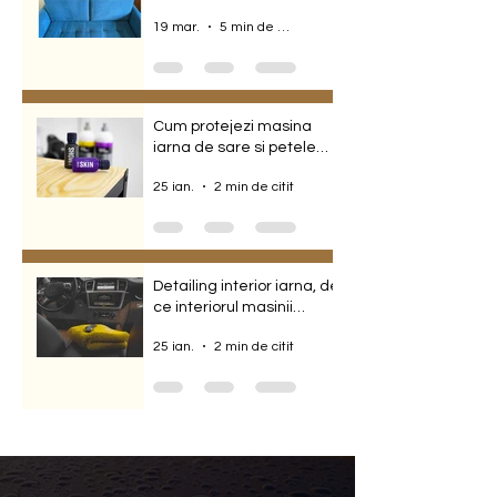
Bucharest, Perfect
19 mar.
5 min de citit
Results & Fast Booking
Cum protejezi masina
iarna de sare si petele
albe folosind protectie
25 ian.
2 min de citit
ceramica
Detailing interior iarna, de
ce interiorul masinii
sufera cel mai mult in
25 ian.
2 min de citit
acest sezon