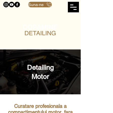
Suna-ne
Detailing
Motor
Curatare profesionala a
compartimentului motor, fara