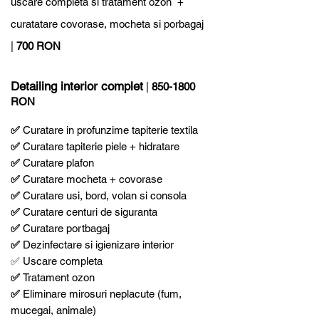
uscare completa si tratament ozon +
curatatare covorase, mocheta si porbagaj
|
700 RON
​Detailing interior complet
|
850-1800
RON
✅
Curatare in profunzime tapiterie textila
✅
Curatare tapiterie piele + hidratare
✅
Curatare plafon
✅
Curatare mocheta + covorase
✅
Curatare usi, bord, volan si consola
✅
Curatare centuri de siguranta
✅
Curatare portbagaj
✅
Dezinfectare si igienizare interior
✅ Uscare completa
✅
Tratament ozon
✅
Eliminare mirosuri neplacute (fum,
mucegai, animale)