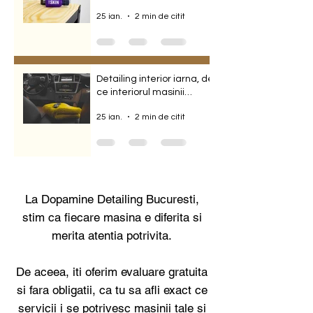
albe folosind protectie
25 ian.
2 min de citit
ceramica
Detailing interior iarna, de
ce interiorul masinii
sufera cel mai mult in
25 ian.
2 min de citit
acest sezon
La Dopamine Detailing Bucuresti,
stim ca fiecare masina e diferita si
merita atentia potrivita.
De aceea, iti oferim evaluare gratuita
si fara obligatii, ca tu sa afli exact ce
servicii i se potrivesc masinii tale si