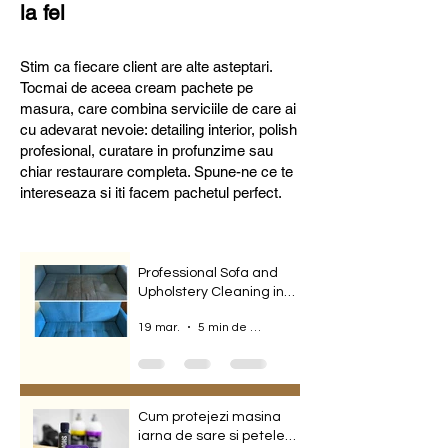
la fel
​Stim ca fiecare client are alte asteptari.
Tocmai de aceea cream pachete pe
masura, care combina serviciile de care ai
cu adevarat nevoie: detailing interior, polish
profesional, curatare in profunzime sau
chiar restaurare completa. Spune-ne ce te
intereseaza si iti facem pachetul perfect.
Professional Sofa and
Upholstery Cleaning in
Bucharest, Perfect
19 mar.
5 min de citit
Results & Fast Booking
Cum protejezi masina
iarna de sare si petele