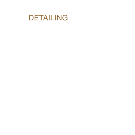
Telefon:
0737.080.380
|
Email:
Apasa aici
Whatsapp:
Navigare in Waze
Program de lucru
Luni - Vineri:
08:00 - 17:00
Sambata: Inchis
Duminica: 08:00 - 15:00
Intrarea Straulesti 1B, Sector 1,