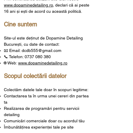
www.dopaminedetailing.ro
, declari că ai peste
16 ani și ești de acord cu această politică.
Cine suntem
Site-ul este deținut de Dopamine Detailing
București, cu date de contact:
📧 Email:
dcdb555@gmail.com
📞 Telefon:
0737 080 380
🌐 Web:
www.dopaminedetailing.ro
Scopul colectării datelor
Colectăm datele tale doar în scopuri legitime:
Contactarea ta în urma unei cereri din partea
ta
Realizarea de programări pentru servicii
detailing
Comunicări comerciale doar cu acordul tău
Îmbunătățirea experienței tale pe site