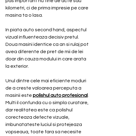
pas important nu tine de acte sau 
kilometri, ci de prima impresie pe care 
masina ta o lasa. 
In piata auto second hand, aspectul 
vizual influenteaza decisiv pretul. 
Doua masini identice ca an si rulaj pot 
avea diferente de pret de mii de lei 
doar din cauza modului in care arata 
la exterior.
Unul dintre cele mai eficiente moduri 
de a creste valoarea perceputa a 
masinii este 
polishul auto profesional
. 
Multi il confunda cu o simpla curatare, 
dar realitatea este ca polishul 
corecteaza defecte vizuale, 
imbunatateste luciul si protejeaza 
vopseaua, toate fara sa necesite 