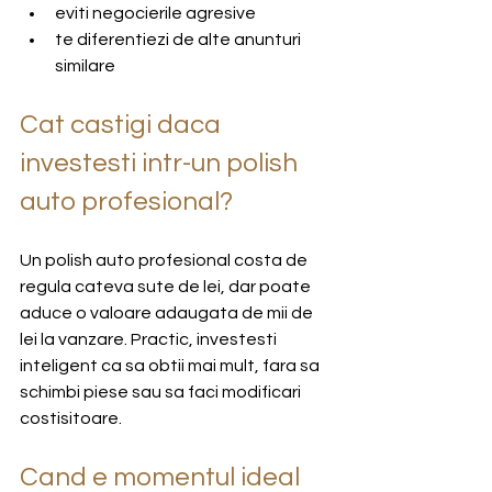
eviti negocierile agresive
te diferentiezi de alte anunturi 
similare
Cat castigi daca 
investesti intr-un polish 
auto profesional?
Un polish auto profesional costa de 
regula cateva sute de lei, dar poate 
aduce o valoare adaugata de mii de 
lei la vanzare. Practic, investesti 
inteligent ca sa obtii mai mult, fara sa 
schimbi piese sau sa faci modificari 
costisitoare.
Cand e momentul ideal 