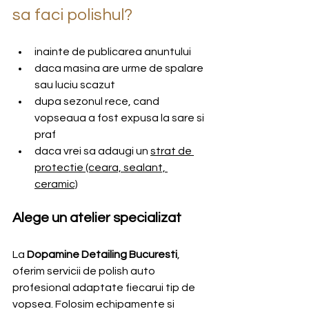
sa faci polishul?
inainte de publicarea anuntului
daca masina are urme de spalare 
sau luciu scazut
dupa sezonul rece, cand 
vopseaua a fost expusa la sare si 
praf
daca vrei sa adaugi un 
strat de 
protectie (ceara, sealant, 
ceramic)
Alege un atelier specializat
La 
Dopamine Detailing Bucuresti
, 
oferim servicii de polish auto 
profesional adaptate fiecarui tip de 
vopsea. Folosim echipamente si 