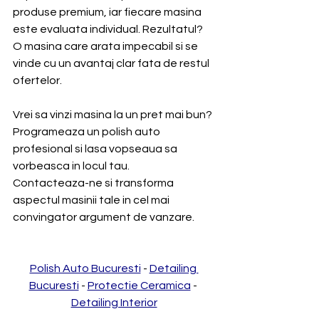
produse premium, iar fiecare masina 
este evaluata individual. Rezultatul? 
O masina care arata impecabil si se 
vinde cu un avantaj clar fata de restul 
ofertelor.
Vrei sa vinzi masina la un pret mai bun? 
Programeaza un polish auto 
profesional si lasa vopseaua sa 
vorbeasca in locul tau.
Contacteaza-ne si transforma 
aspectul masinii tale in cel mai 
convingator argument de vanzare.
Polish Auto Bucuresti
 - 
Detailing 
Bucuresti
 - 
Protectie Ceramica
 - 
Detailing Interior