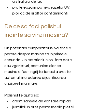
a stratului de lac
protejeaza impotriva razelor UV, 
ploii acide si altor contaminanti
De ce sa faci polishul 
inainte sa vinzi masina?
Un potential cumparator isi va face o 
parere despre masina ta in primele 
secunde. Un exterior lucios, fara pete 
sau zgarieturi, comunica clar ca 
masina a fost ingrijita. Iar asta creste 
automat increderea si justificarea 
unui pret mai mare.
Polishul te ajuta sa:
cresti sansele de vanzare rapida
justifici un pret peste media pietei